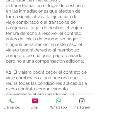
circunstancias inevitables y
extraordinarias en el lugar de destino o
en las inmediaciones que afecten de
forma significativa a la ejecución del
viaje combinado o al transporte de
pasajeros al lugar de destino, el viajero
tendrá derecho a resolver el contrato
antes del inicio del mismo sin pagar
ninguna penalización. En este caso, el
viajero tendrá derecho al reembolso
completo de cualquier pago realizado,
pero no a una compensación adicional
5.2. El viajero podrá ceder el contrato de
viaje combinado a una persona que
reúna todas las condiciones aplicables a
dicho contrato comunicándolo
previamente al organizador en un
soporte duradero, con una antelación
razonable de al menos siete días
Llámanos
Email
Whatsapp
Instagram
naturales al inicio del viaje combinado.
La cedente y la cesionaria responderán
solidariamente ante la Agencia de Viajes
de la cantidad pendiente del pago del