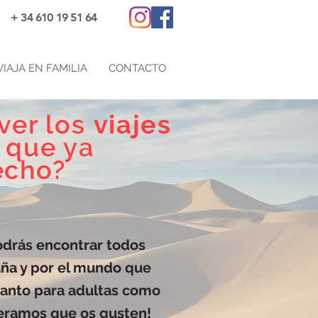
+ 34 610 19 51 64
VIAJA EN FAMILIA
CONTACTO
ver los
viajes
que ya
echo?
odrás encontrar todos
paña y por el mundo que
tanto para adultas como
peramos que os gusten!