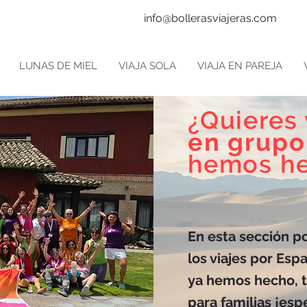
info@bollerasviajeras.com
LUNAS DE MIEL
VIAJA SOLA
VIAJA EN PAREJA
¿Quieres 
en grupo
hemos h
En esta sección p
los viajes por Es
ya hemos hecho, 
para familias ¡es