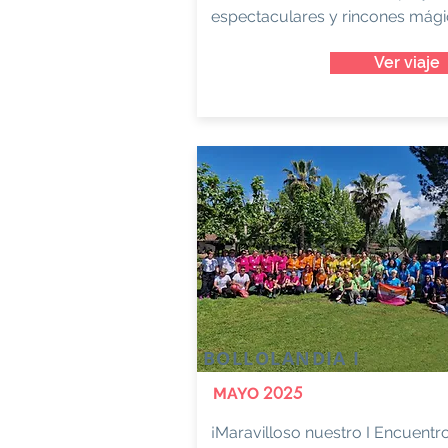
espectaculares y rincones mági
Ver viaje
BOLLOLANDIA I
2025
MAYO
¡Maravilloso nuestro I Encuentr