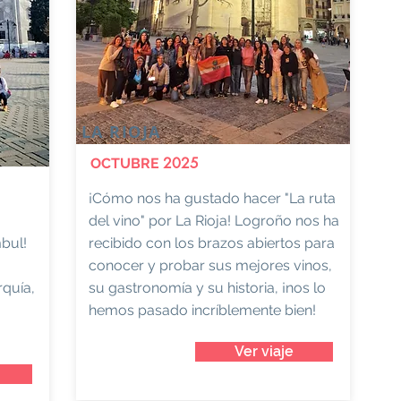
LA RIOJA
2025
OCTUBRE
¡Cómo nos ha gustado hacer "La ruta
del vino" por La Rioja! Logroño nos ha
bul!
recibido con los brazos abiertos para
conocer y probar sus mejores vinos,
rquía,
su gastronomía y su historia, ¡nos lo
hemos pasado incríblemente bien!
Ver viaje