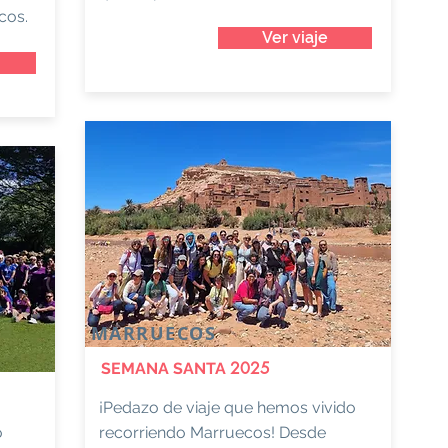
cos.
Ver viaje
MARRUECOS
2025
SEMANA SANTA
¡Pedazo de viaje que hemos vivido
o
recorriendo Marruecos! Desde