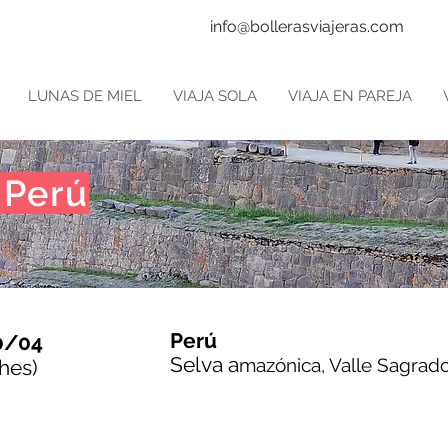
info@bollerasviajeras.com
LUNAS DE MIEL
VIAJA SOLA
VIAJA EN PAREJA
 Perú
Perú
10/04
Selv
a a
mazónica, Valle Sagrad
hes)