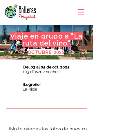
Viaje en grupo a "La
ruta del vino"
OCTUBRE
2025
Del 03 al 05 de oct. 2025
(03 días/02 noches)
¡Logroño!
La Rioja
¡No te pierdas las fotos de nuestro