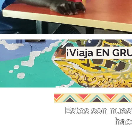
¡Viaja EN GRU
Estos son nues
hac