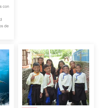
s con
d
os de