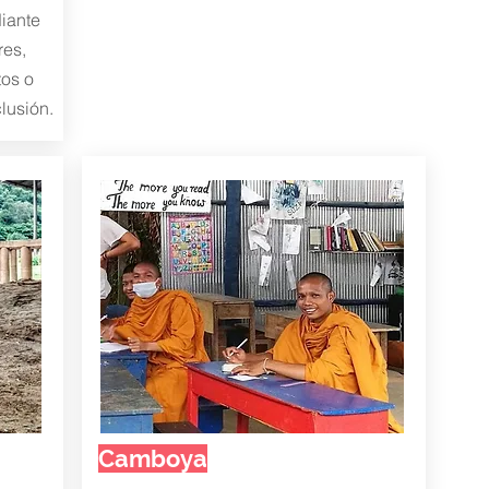
iante
res,
tos o
lusión.
Camboya