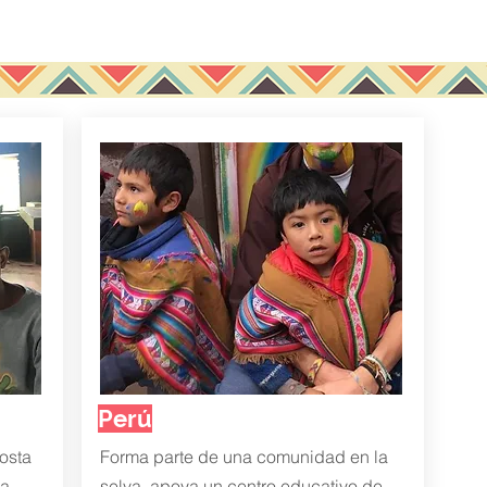
Perú
osta
Forma parte de una comunidad en la
la
selva, apoya un centro educativo de