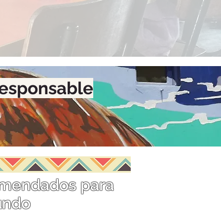
responsable
comendados para
undo