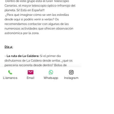
 Dentro de este grupo está el Gran Telescopio 
Canarias, el mayor telescopio óptico-infrarrojo del 
planeta. Sí! Está en España!!!
 ¿Para qué imaginar cómo se ven las estrellas 
desde aquí si podéis venir a verlas? Os 
recomendamos contactar con algunas de las 
numerosas actividades que ofrecen observación 
astronómica por la zona.
Día 4:
- 
La ruta de La Caldera:
 Si el primer día 
disfrutamos de La Caldera desde arriba, ¿qué os 
parecería recorrerla desde dentro? Botas de 
montaña puestas, esta ruta de 16 km lineales y 
seis horas de duración, incluye una cascada de 
Llámanos
Email
Whatsapp
Instagram
colores y un río amarillo. No olvidéis llevar comida 
y agua!
- Después de esa larga caminata, podéis relajaros 
viendo el 
atardecer en la playa de Tazacorte
. 
- Para cenar, no tenéis que moveros de ahí mismo, 
porque en una esquina encontraréis el 