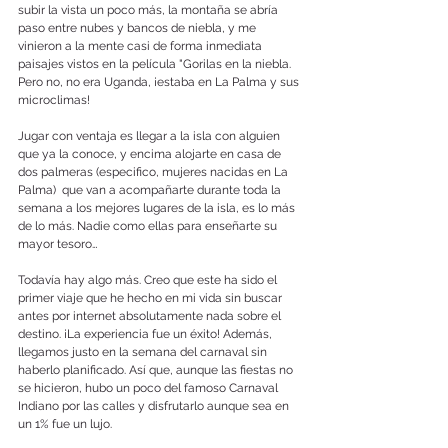
subir la vista un poco más, la montaña se abría 
paso entre nubes y bancos de niebla, y me 
vinieron a la mente casi de forma inmediata 
paisajes vistos en la película "Gorilas en la niebla. 
Pero no, no era Uganda, ¡estaba en La Palma y sus 
microclimas!
Jugar con ventaja es llegar a la isla con alguien 
que ya la conoce, y encima alojarte en casa de 
dos palmeras (especifico, mujeres nacidas en La 
Palma)  que van a acompañarte durante toda la 
semana a los mejores lugares de la isla, es lo más 
de lo más. Nadie como ellas para enseñarte su 
mayor tesoro…
Todavía hay algo más. Creo que este ha sido el 
primer viaje que he hecho en mi vida sin buscar 
antes por internet absolutamente nada sobre el 
destino. ¡La experiencia fue un éxito! Además, 
llegamos justo en la semana del carnaval sin 
haberlo planificado. Así que, aunque las fiestas no 
se hicieron, hubo un poco del famoso Carnaval 
Indiano por las calles y disfrutarlo aunque sea en 
un 1% fue un lujo.