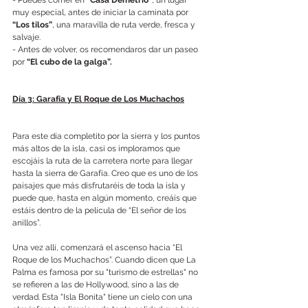
- Puedes comer en 
“Casa Demetrio”
, un lugar 
muy especial, antes de iniciar la caminata por 
“Los tilos”
, una maravilla de ruta verde, fresca y 
salvaje.
- Antes de volver, os recomendaros dar un paseo 
por 
“El cubo de la galga”.
Día 3: Garafía y El Roque de Los Muchachos
Para este día completito por la sierra y los puntos 
más altos de la isla, casi os imploramos que 
escojáis la ruta de la carretera norte para llegar 
hasta la sierra de Garafía. Creo que es uno de los 
paisajes que más disfrutaréis de toda la isla y 
puede que, hasta en algún momento, creáis que 
estáis dentro de la película de “El señor de los 
anillos”. 
Una vez allí, comenzará el ascenso hacia “El 
Roque de los Muchachos”. Cuando dicen que La 
Palma es famosa por su "turismo de estrellas" no 
se refieren a las de Hollywood, sino a las de 
verdad. Esta "Isla Bonita" tiene un cielo con una 