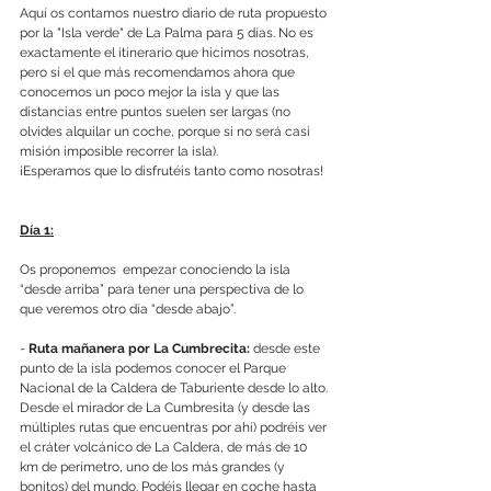
Aquí os contamos nuestro diario de ruta propuesto 
por la "Isla verde" de La Palma para 5 días. No es 
exactamente el itinerario que hicimos nosotras, 
pero sí el que más recomendamos ahora que 
conocemos un poco mejor la isla y que las 
distancias entre puntos suelen ser largas (no 
olvides alquilar un coche, porque si no será casi 
misión imposible recorrer la isla).
¡Esperamos que lo disfrutéis tanto como nosotras!
Día 1:
Os proponemos  empezar conociendo la isla 
“desde arriba” para tener una perspectiva de lo 
que veremos otro día “desde abajo”. 
- 
Ruta mañanera por La Cumbrecita:
 desde este 
punto de la isla podemos conocer el Parque 
Nacional de la Caldera de Taburiente desde lo alto. 
Desde el mirador de La Cumbresita (y desde las 
múltiples rutas que encuentras por ahí) podréis ver 
el cráter volcánico de La Caldera, de más de 10 
km de perímetro, uno de los más grandes (y 
bonitos) del mundo. Podéis llegar en coche hasta 