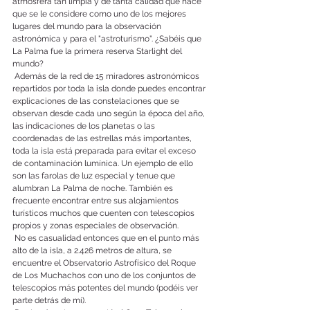
atmósfera tan limpia y de tanta calidad que hace 
que se le considere como uno de los mejores 
lugares del mundo para la observación 
astronómica y para el "astroturismo". ¿Sabéis que 
La Palma fue la primera reserva Starlight del 
mundo?
 Además de la red de 15 miradores astronómicos 
repartidos por toda la isla donde puedes encontrar 
explicaciones de las constelaciones que se 
observan desde cada uno según la época del año, 
las indicaciones de los planetas o las 
coordenadas de las estrellas más importantes, 
toda la isla está preparada para evitar el exceso 
de contaminación lumínica. Un ejemplo de ello 
son las farolas de luz especial y tenue que 
alumbran La Palma de noche. También es 
frecuente encontrar entre sus alojamientos 
turísticos muchos que cuenten con telescopios 
propios y zonas especiales de observación.
 No es casualidad entonces que en el punto más 
alto de la isla, a 2.426 metros de altura, se 
encuentre el Observatorio Astrofísico del Roque 
de Los Muchachos con uno de los conjuntos de 
telescopios más potentes del mundo (podéis ver 
parte detrás de mí).