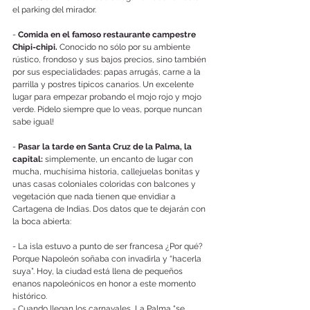
el parking del mirador. 
- 
Comida en el famoso restaurante campestre 
Chipi-chipi. 
Conocido no sólo por su ambiente 
rústico, frondoso y sus bajos precios, sino también 
por sus especialidades: papas arrugás, carne a la 
parrilla y postres típicos canarios. Un excelente 
lugar para empezar probando el mojo rojo y mojo 
verde. Pídelo siempre que lo veas, porque nuncan 
sabe igual!
- 
Pasar la tarde en Santa Cruz de la Palma, la 
capital: 
simplemente, un encanto de lugar con 
mucha, muchísima historia, callejuelas bonitas y 
unas casas coloniales coloridas con balcones y 
vegetación que nada tienen que envidiar a 
Cartagena de Indias. Dos datos que te dejarán con 
la boca abierta:
- La isla estuvo a punto de ser francesa ¿Por qué? 
Porque Napoleón soñaba con invadirla y “hacerla 
suya”. Hoy, la ciudad está llena de pequeños 
enanos napoleónicos en honor a este momento 
histórico.
- Cuando llegan los carnavales, La Palma “se 