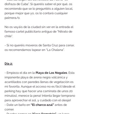
disfraza de Cuba”. Si queréis saber el por qué, os 
recomiendo que se lo preguntéis a alguien local, 
porque mejor que yo, os lo contará cualquier 
palmera/o. 
No os vayáis de la ciudad sin ver en la entrada el 
famoso cartel publicitario antiguo de “Nitrato de 
chile”.
- Si no queréis moveros de Santa Cruz para cenar, 
os recomendamos tapear en “La Chalana”.
Día 2:
- Empieza el día en la 
Playa de Los Nogales
. Esta 
imponente playa de arena negra volcánica y 
acantilados con paredes llenas de vegetación es 
mi favorita. Aunque el acceso no es fácil (desde el 
parking hay que hacer una caminata de unos 20 
minutos), merece la pena! Intenta llegar temprano 
para aprovechar el sol, y cuidado con el oleaje!  
- Date un baño en 
“El charco azul”
 antes de 
comer.